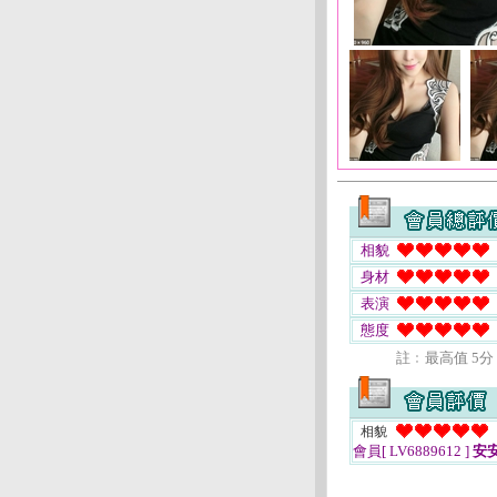
相貌
身材
表演
態度
註﹕最高值 5分
相貌
會員[ LV6889612 ]
安