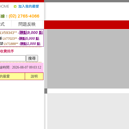
方式
問題反映
-贈點
9,000
點
LV59343**
6
-贈點
5,000
點
LV77023**
10
-贈點
1,000
點
LV71888**
收費排序
 : 2026-08-07 09:03:12
的最愛
說明