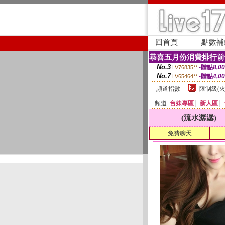
回首頁
點數補
恭喜五月份消費排行前
No.3
-贈點
8,0
LV76835**
No.7
-贈點
4,0
LV65464**
頻道指數
限制級(火
頻道
台妹專區
│
新人區
│
(流水潺潺)
免費聊天